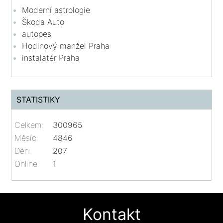
Moderní astrologie
Škoda Auto
autopes
Hodinový manžel Praha
instalatér Praha
STATISTIKY
Celkem:
300965
Měsíc:
4846
Den:
207
Online:
1
Kontakt