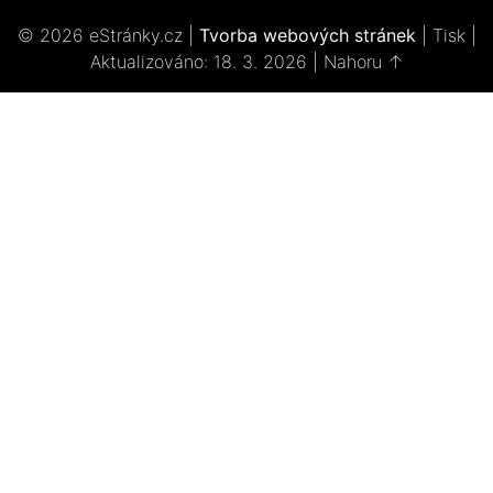
© 2026 eStránky.cz
|
Tvorba webových stránek
|
Tisk
|
Aktualizováno: 18. 3. 2026
|
Nahoru ↑