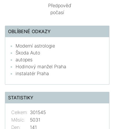
Předpověď
počasí
OBLÍBENÉ ODKAZY
Moderní astrologie
Škoda Auto
autopes
Hodinový manžel Praha
instalatér Praha
STATISTIKY
Celkem:
301545
Měsíc:
5031
Den:
141