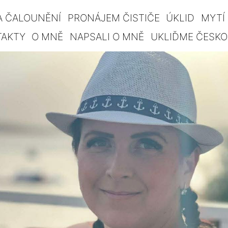
A ČALOUNĚNÍ
PRONÁJEM ČISTIČE
ÚKLID
MYTÍ
TAKTY
O MNĚ
NAPSALI O MNĚ
UKLIĎME ČESKO!