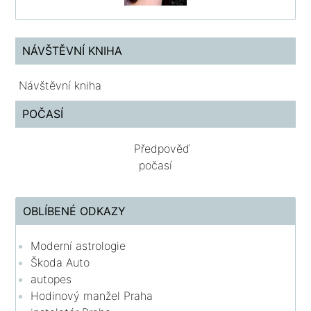
NÁVŠTĚVNÍ KNIHA
Návštěvní kniha
POČASÍ
Předpověď
počasí
OBLÍBENÉ ODKAZY
Moderní astrologie
Škoda Auto
autopes
Hodinový manžel Praha