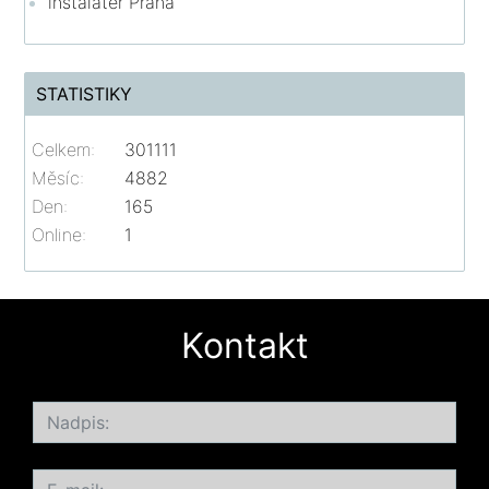
instalatér Praha
STATISTIKY
Celkem:
301111
Měsíc:
4882
Den:
165
Online:
1
Kontakt