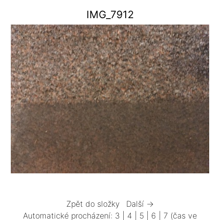
IMG_7912
Zpět do složky
Další →
Automatické procházení:
3
|
4
|
5
|
6
|
7
(čas ve